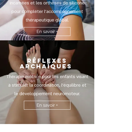
incarnées et les orthèses de silicone
pour compléter l'accompagnement
thérapeutique global.
En savoir +
RÉFLEXES
ARCHAÏQUES
Thérapie motrice pour les enfants visant
à stimuler la coordination, l’équilibre et
le développement neuromoteur.
En savoir +