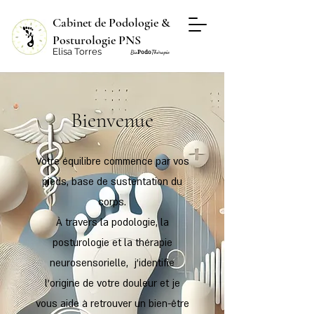
Cabinet de Podologie &
Posturologie PNS
Elisa Torres
Podo
Bio
Thérapie
Bienvenue
Votre équilibre commence par vos
pieds, base de sustentation du
corps.
À travers la podologie, la
posturologie et la thérapie
neurosensorielle, j’identifie
l’origine de votre douleur et je
vous aide à retrouver un bien-être