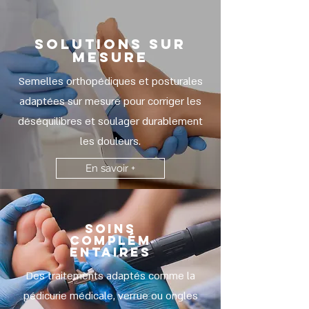
SOLUTIONS SUR
MESURE
Semelles orthopédiques et posturales
adaptées sur mesure pour corriger les
déséquilibres et soulager durablement
les douleurs.
En savoir +
SOINS
Complém
entaires
Des traitements adaptés comme la
pédicurie médicale, verrue ou ongles