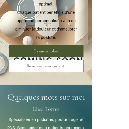
optimal.
Chaque patient bénéficie d’une
approche personnalisée afin de
diminuer la douleur et d'améliorer
la posture.
En savoir plus
Réservez maintenant
Quelques mots sur moi
Elisa Torres
Spécialisée en podiatrie, posturologie et
PNS, j’aime aider mes patients pour mieux